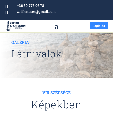
+36 30 773 96 78

zoli.lencses@gmail.com

Foglalás
GALÉRIA
Látnivalók
VIR SZÉPSÉGE
Képekben